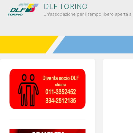
Salta
D
L
F
T
O
R
I
N
O
al
Un'associazione per il tempo libero aperta a t
contenuto