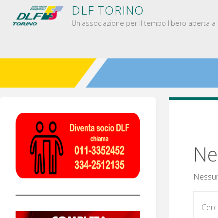
Salta
D
L
F
T
O
R
I
N
O
al
Un'associazione per il tempo libero aperta a t
contenuto
Ne
Nessun 