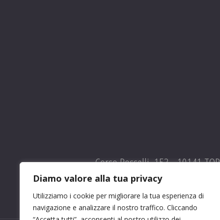
Corso Rosselli, 153 - 10141 TO
Diamo valore alla tua privacy
Utilizziamo i cookie per migliorare la tua esperienza di
navigazione e analizzare il nostro traffico. Cliccando
“Accetta tutti”, acconsenti al nostro utilizzo dei