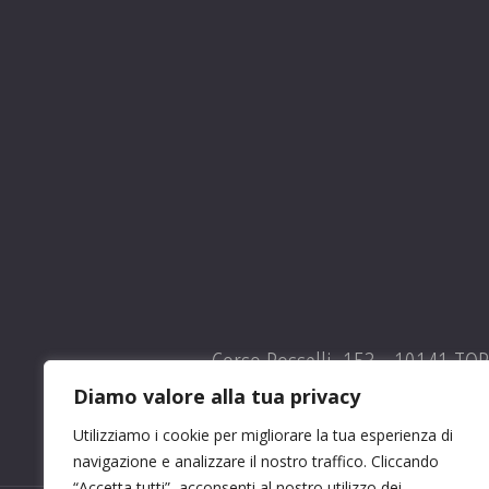
Corso Rosselli, 153 - 10141 TO
Diamo valore alla tua privacy
Utilizziamo i cookie per migliorare la tua esperienza di
navigazione e analizzare il nostro traffico. Cliccando
“Accetta tutti”, acconsenti al nostro utilizzo dei