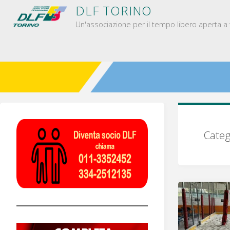
Salta
D
L
F
T
O
R
I
N
O
al
Un'associazione per il tempo libero aperta a t
contenuto
Categ