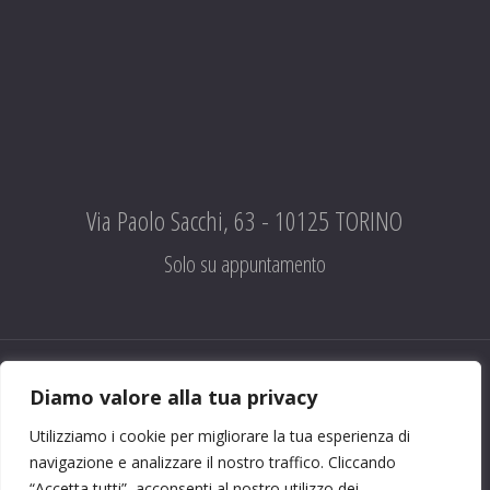
Via Paolo Sacchi, 63 - 10125 TORINO
Solo su appuntamento
Diamo valore alla tua privacy
CHI SIAMO
|
CONTATTI
|
FACEBOOK
|
PRIVACY
Utilizziamo i cookie per migliorare la tua esperienza di
©
Associazione Dopolavoro Ferroviario Torino
2022
navigazione e analizzare il nostro traffico. Cliccando
P.IVA 00955800016
“Accetta tutti”, acconsenti al nostro utilizzo dei