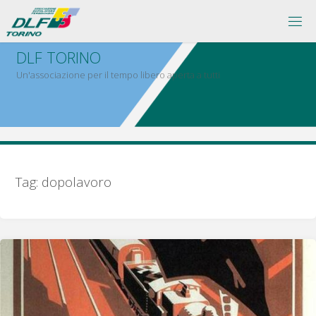
Salta
al
contenuto
D
L
F
T
O
R
I
N
O
Un'associazione per il tempo libero aperta a tutti
Tag:
dopolavoro