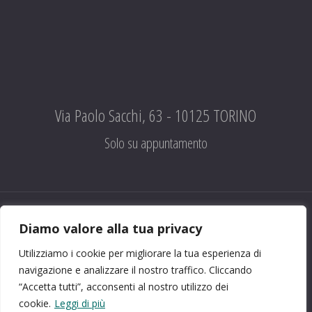
Via Paolo Sacchi, 63 - 10125 TORINO
Solo su appuntamento
Diamo valore alla tua privacy
CHI SIAMO
|
CONTATTI
|
FACEBOOK
|
PRIVACY
Utilizziamo i cookie per migliorare la tua esperienza di
©
Associazione Dopolavoro Ferroviario Torino
2022
navigazione e analizzare il nostro traffico. Cliccando
P.IVA 00955800016
“Accetta tutti”, acconsenti al nostro utilizzo dei
cookie.
Leggi di più