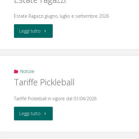
straordinaria"
Estate Ragazzi giugno, luglio e settembre 2026
"Estate
Leggi tutto
ragazzi"
Notizie
Tariffe Pickleball
Tariffe Pickleball in vigore dal 01/04/2026
"Tariffe
Leggi tutto
Pickleball"