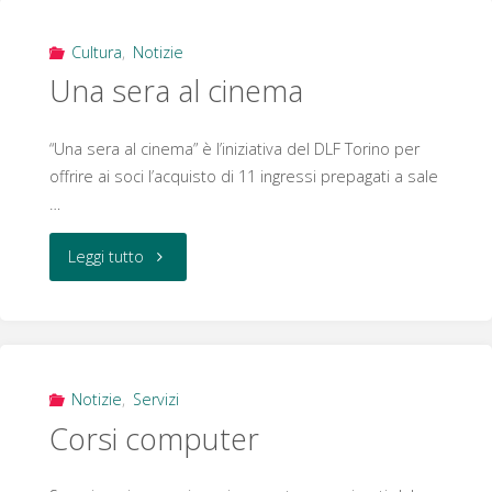
Cultura
,
Notizie
Una sera al cinema
“Una sera al cinema” è l’iniziativa del DLF Torino per
offrire ai soci l’acquisto di 11 ingressi prepagati a sale
…
"Una
Leggi tutto
sera
al
cinema"
Notizie
,
Servizi
Corsi computer