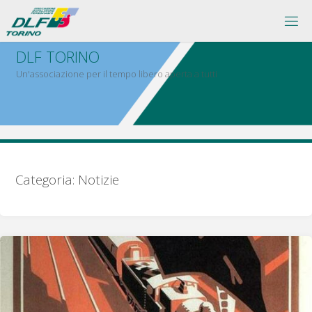
Salta
al
contenuto
D
L
F
T
O
R
I
N
O
Un'associazione per il tempo libero aperta a tutti
Categoria:
Notizie