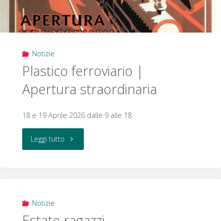
Notizie
Plastico ferroviario |
Apertura straordinaria
18 e 19 Aprile 2026 dalle 9 alle 18
"Plastico
Leggi tutto
ferroviario
|
Apertura
Notizie
Estate ragazzi