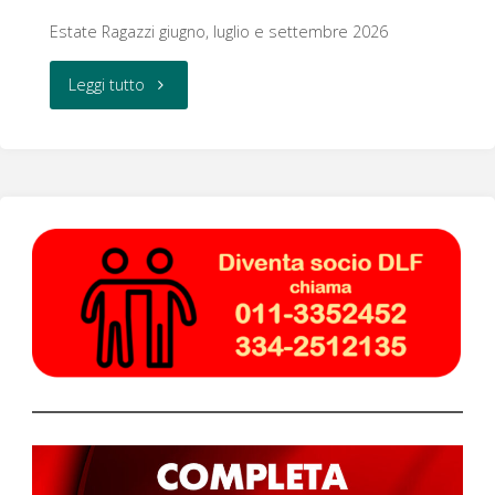
Estate Ragazzi giugno, luglio e settembre 2026
"Estate
Leggi tutto
ragazzi"